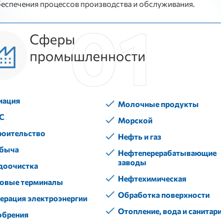
беспечения процессов производства и обслуживания.
Сферы
промышленности
иация
Молочные продукты
С
Морской
роительство
Нефть и газ
быча
Нефтеперерабатывающие
заводы
доочистка
Нефтехимическая
зовые терминалы
Обработка поверхности
нерация электроэнергии
Отопление, вода и санитар
обрения