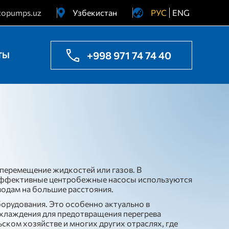
copumps.uz
Узбекистан
РУС
ENG
Украина
Казахстан
+998 971 74 74 40
ТЫ
перемещение жидкостей или газов. В
оэффективные центробежные насосы используются
водам на большие расстояния.
орудования. Это особенно актуально в
охлаждения для предотвращения перегрева
ком хозяйстве и многих других отраслях, где