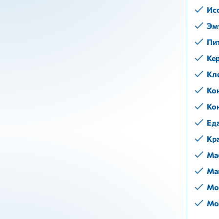
Ис
Эм
Пи
Ке
Кл
Ко
Ко
Ед
Кра
Ма
Ма
Мо
Мо