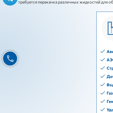
требуется перекачка различных жидкостей для о
Ав
АЭ
Ст
До
Во
Га
Ге
Уд