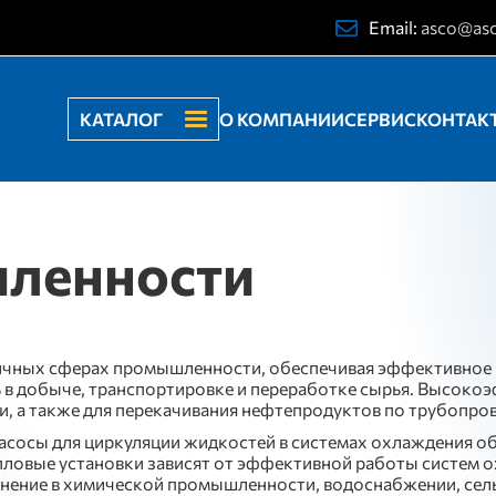
Email:
asco@as
КАТАЛОГ
О КОМПАНИИ
СЕРВИС
КОНТАК
ленности
ичных сферах промышленности, обеспечивая эффективное 
ь в добыче, транспортировке и переработке сырья. Высок
и, а также для перекачивания нефтепродуктов по трубопро
осы для циркуляции жидкостей в системах охлаждения об
епловые установки зависят от эффективной работы систем 
нение в химической промышленности, водоснабжении, сельс