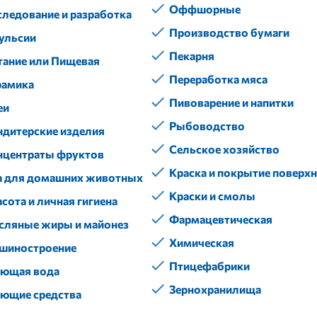
Оффшорные
следование и разработка
Производство бумаги
ульсии
Пекарня
тание или Пищевая
Переработка мяса
рамика
Пивоварение и напитки
еи
Рыбоводство
ндитерские изделия
Сельское хозяйство
нцентраты фруктов
Краска и покрытие поверх
а для домашних животных
Краски и смолы
сота и личная гигиена
Фармацевтическая
сляные жиры и майонез
Химическая
шиностроение
Птицефабрики
ющая вода
Зернохранилища
ющие средства