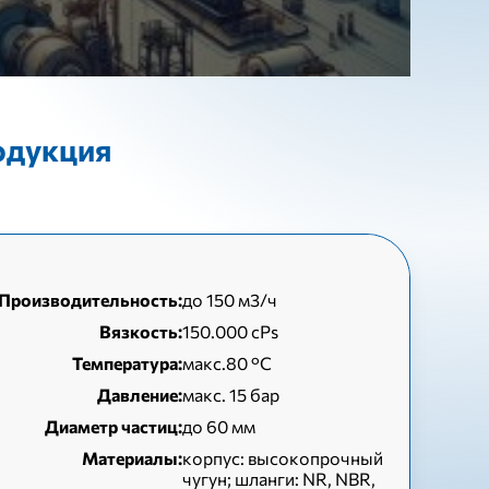
одукция
Производительность:
до 150 м3/ч
Вязкость:
150.000 cPs
Температура:
макс.80 °C
Давление:
макс. 15 бар
Диаметр частиц:
до 60 мм
Материалы:
корпус: высокопрочный
чугун; шланги: NR, NBR,