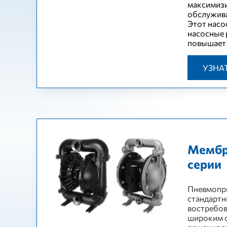
максимизи
обслужив
Этот насо
насосные 
повышает 
УЗНА
Мембр
серии
Пневмопр
стандартн
востребов
широким с