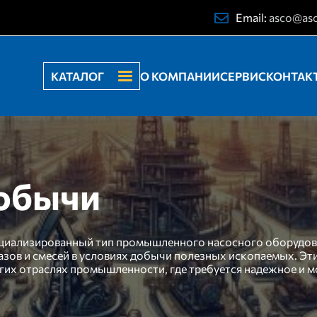
Email:
asco@as
КАТАЛОГ
О КОМПАНИИ
СЕРВИС
КОНТАК
добычи
циализированный тип промышленного насосного оборудов
азов и смесей в условиях добычи полезных ископаемых. Эт
гих отраслях промышленности, где требуется надежное и 