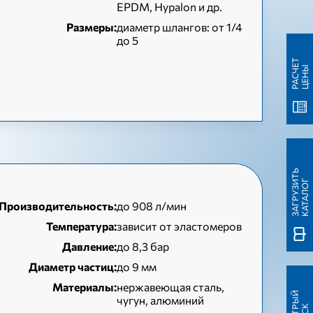
EPDM, Hypalon и др.
Размеры:
диаметр шлангов: от 1/4
до 5
Р
А
С
Ч
Т
Ц
Е
Н
Е
Ы
З
А
Г
Р
У
З
Т
Ь
К
А
Т
А
Л
О
И
Г
Производительность:
до 908 л/мин
Температура:
зависит от эластомеров
Давление:
до 8,3 бар
Диаметр частиц:
до 9 мм
Материалы:
нержавеющая сталь,
Б
Ы
С
Т
Ы
Й
П
О
И
С
чугун, алюминий