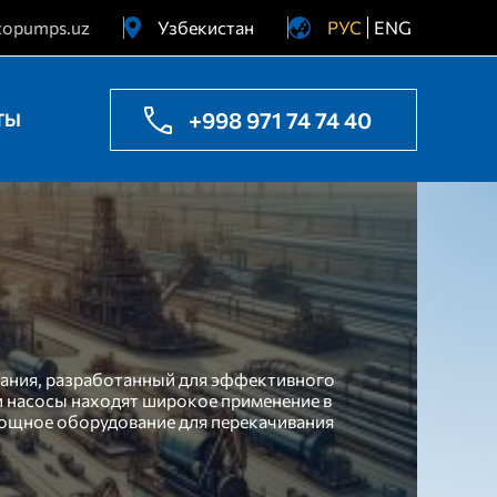
copumps.uz
Узбекистан
РУС
ENG
Украина
Казахстан
+998 971 74 74 40
ТЫ
ания, разработанный для эффективного
и насосы находят широкое применение в
мощное оборудование для перекачивания