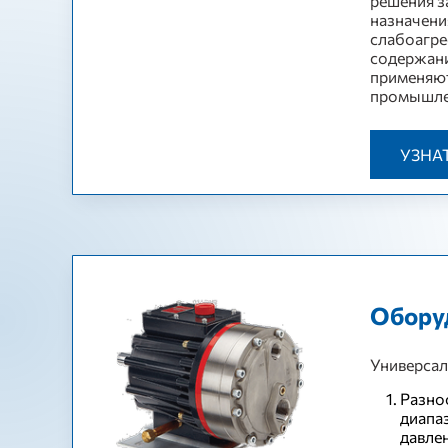
решения з
назначения
слабоагре
содержани
применяют
промышлен
УЗНА
Обору
Универсал
Разно
диапа
давле