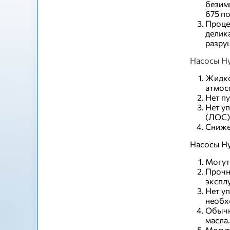
безим
675 п
Проце
делик
разру
Насосы Hy
Жидко
атмос
Нет п
Нет у
(ЛОС)
Сниже
Насосы Hy
Могут
Прочн
экспл
Нет у
необх
Обычн
масла
Могут