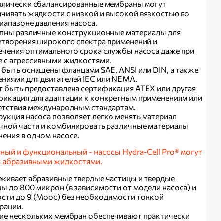
влически сбалансированные мембраны могут
ачивать жидкости с низкой и высокой вязкостью во
иапазоне давления насоса.
пны различные конструкционные материалы для
етворения широкого спектра применений и
ечения оптимального срока службы насоса даже при
е с агрессивными жидкостями.
 быть оснащены фланцами SAE, ANSI или DIN, а также
ениями для двигателей IEC или NEMA.
 быть предоставлена сертификация ATEX или другая
фикация для адаптации к конкретным применениям или
етствия международным стандартам.
рукция насоса позволяет легко менять материал
чной части и комбинировать различные материалы
нения в одном насосе.
ый и функциональный - насосы Hydra-Cell Pro®
могут
с абразивными жидкостями.
живает абразивные твердые частицы и твердые
цы до 800 микрон (в зависимости от модели насоса) и
ости до 9 (Моос) без необходимости тонкой
рации.
ие нескольких мембран обеспечивают практически