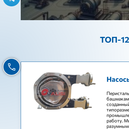
ТОП-12
Насос
Перисталь
башмаками
созданный
типоразме
промышлен
работу. М
разумным