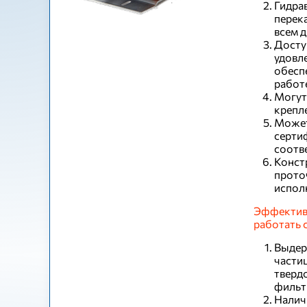
Гидра
перек
всем д
Досту
удовл
обесп
работ
Могут
крепл
Может
серти
соотв
Конст
прото
испол
Эффективн
работать 
Выдер
части
тверд
фильт
Налич