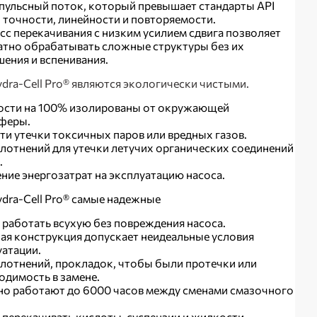
пульсный поток, который превышает стандарты API
о точности, линейности и повторяемости.
сс перекачивания с низким усилием сдвига позволяет
атно обрабатывать сложные структуры без их
шения и вспенивания.
dra-Cell Pro® являются экологически чистыми.
сти на 100% изолированы от окружающей
феры.
ути утечки токсичных паров или вредных газов.
плотнений для утечки летучих органических соединений
.
ние энергозатрат на эксплуатацию насоса.
dra-Cell Pro® самые надежные
 работать всухую без повреждения насоса.
ая конструкция допускает неидеальные условия
уатации.
плотнений, прокладок, чтобы были протечки или
одимость в замене.
о работают до 6000 часов между сменами смазочного
.
 перекачивать кислоты, суспензии и жидкости,