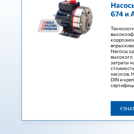
Насосы
674 и 
Технологи
высокоэф
коррозион
впрыскива
Насосы од
высокого 
затраты н
стоимость
насосов. 
DIN и кре
сертифици
УЗНА