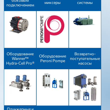
боковым
миксеры
системы
подключением
Оборудование
Возвратно-
Оборудование
Wanner™
поступательные
Peroni Pompe
Hydra-Cell Pro®
насосы
Плунжерные и