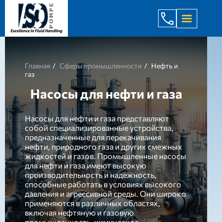
+998 971 7
Главная
Сферы промышленности
Нефть и
газ
Насосы для нефти и газа
Насосы для нефти и газа представляют
собой специализированные устройства,
предназначенные для перекачивания
нефти, природного газа и других смежных
жидкостей и газов. Промышленные насосы
для нефти и газа имеют высокую
производительность и надежность,
способные работать в условиях высокого
давления и агрессивной среды. Они широко
применяются в различных областях,
включая нефтяную и газовую
промышленность, химическое