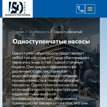
+998 971 7
Главная
Особенности
Одноступенчатый
Одноступенчатые насосы
Одноступенчатые насосы представляют
собой тип насосов, которые обеспечивают
перекачку жидкостей с одной ступенью
подачи. Они широко применяются в
различных отраслях, таких как
водоснабжение, системы отопления,
промышленность и технологические
процессы. Одноступенчатые насосы
отличаются простотой конструкции,
надежностью и высокой
производительностью. Их основное
преимущество заключается в том, что они