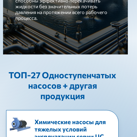
способны эффективно перекачивать
жидкости без значительных потерь
давления на протяжении всего рабочего
процесса.
ТОП-27 Одноступенчатых
насосов + другая
продукция
Химические насосы для
тяжелых условий
эксплуатации серии UC