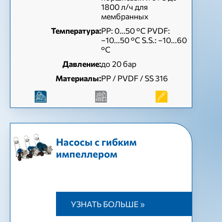
1800 л/ч для
мембранных
Температура:
PP: 0...50 °C PVDF:
−10...50 °C S.S.: −10...60
°C
Давление:
до 20 бар
Материалы:
PP / PVDF / SS 316
Насосы с гибким
импеллером
УЗНАТЬ БОЛЬШЕ »