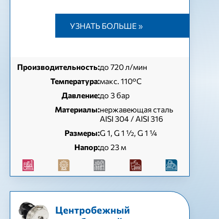
УЗНАТЬ БОЛЬШЕ »
Производительность:
до 720 л/мин
Температура:
макс. 110°C
Давление:
до 3 бар
Материалы:
нержавеющая сталь
AISI 304 / AISI 316
Размеры:
G 1, G 1 ½, G 1 ¼
Напор:
до 23 м
Центробежный