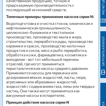
РАСЧЕТ ЦЕНЫ
качественную продукцию, точную и
предсказуемую производительность с
последующей экономией средств.
Типичные примеры применения насосов серии N:
Водоподготовка и очистка стоков, химическая и
нефтехимическая промышленность,
целлюлозно-бумажное и текстильное
производство, производство мыла и жира,
ЗАГРУЗИТЬ КАТАЛОГ
строительство, переработка руды, производство
керамики и красок, производство молочных
продуктов и соков, мясо и рыбо переработка,
обработка кожи, фармацевтика, косметика и
виноделие - вот тот небольшой перечень
отраслей, где могут применяться
перистальтические насосы среднего давления.
Применяются насосы для перекачки или
дозирования вязких жидкостей, пасты, пюре,
агресивных или абразивных жидкостей,
жидкостей с содержанием газа, пены или твердых
частиц. Они также могут применяться как
вакуумные насосы в испарителях.
Принцип действия насосов серии N