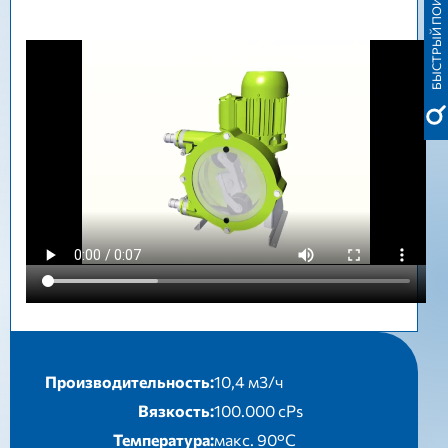
БЫСТРЫЙ ПОИСК
Производительность:
10,4 м3/ч
Вязкость:
100.000 cPs
Температура:
макс. 90°C