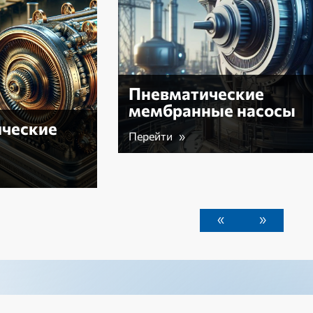
осы
Шестеренчатые
насосы
Перейти »
«
»