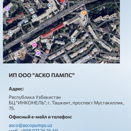
ИП ООО "АСКО ПАМПС"
Адрес:
Республика Узбекистан
БЦ "ИНКОНЕЛЬ", г. Ташкент, проспект Мустакиллик,
75.
Офисный е-мейл и телефон:
asco@ascopumps.uz
моб. +998 971 74 74 40