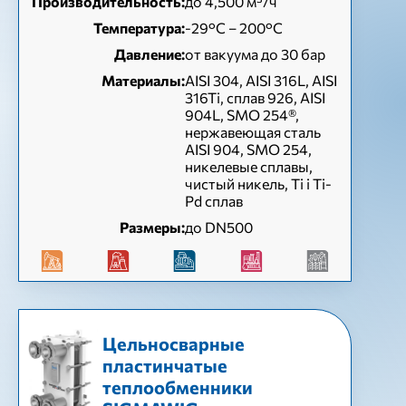
Производительность:
до 4,500 м³/ч
Температура:
-29°C – 200°C
Давление:
от вакуума до 30 бар
Материалы:
AISI 304, AISI 316L, AISI
316Ti, сплав 926, AISI
904L, SMO 254®,
нержавеющая сталь
AISI 904, SMO 254,
никелевые сплавы,
чистый никель, Ti і Ti-
Pd сплав
Размеры:
до DN500
Цельносварные
пластинчатые
теплообменники