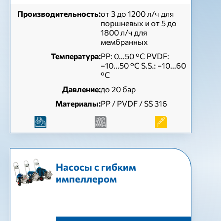
Производительность:
от 3 до 1200 л/ч для
поршневых и от 5 до
1800 л/ч для
мембранных
Температура:
PP: 0...50 °C PVDF:
−10...50 °C S.S.: −10...60
°C
Давление:
до 20 бар
Материалы:
PP / PVDF / SS 316
Насосы с гибким
импеллером