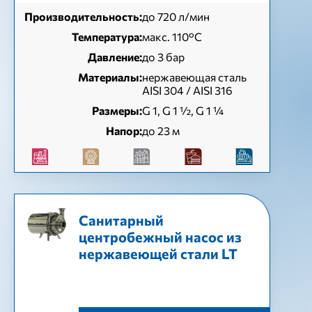
Производительность:
до 720 л/мин
Температура:
макс. 110°C
Давление:
до 3 бар
Материалы:
нержавеющая сталь
AISI 304 / AISI 316
Размеры:
G 1, G 1 ½, G 1 ¼
Напор:
до 23 м
Санитарный
центробежный насос из
нержавеющей стали LT