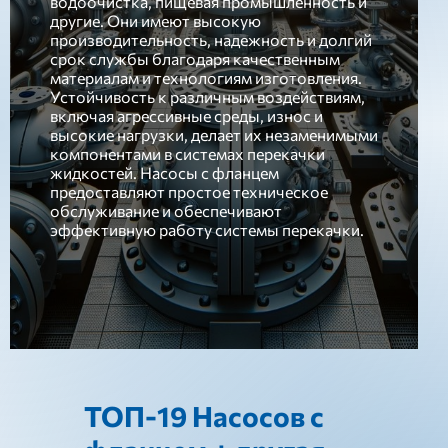
водоочистка, пищевая промышленность и
другие. Они имеют высокую
производительность, надежность и долгий
срок службы благодаря качественным
материалам и технологиям изготовления.
Устойчивость к различным воздействиям,
включая агрессивные среды, износ и
высокие нагрузки, делает их незаменимыми
компонентами в системах перекачки
жидкостей. Насосы с фланцем
предоставляют простое техническое
обслуживание и обеспечивают
эффективную работу системы перекачки.
ТОП-19 Насосов с