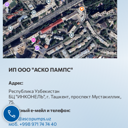
ИП ООО "АСКО ПАМПС"
Адрес:
Республика Узбекистан
БЦ "ИНКОНЕЛЬ", г. Ташкент, проспект Мустакиллик,
75.
Офисный е-мейл и телефон:
asco@ascopumps.uz
моб. +998 971 74 74 40