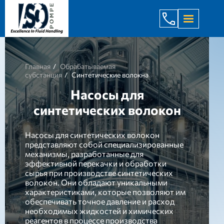
+998 971 7
Главная
Обрабатываемая
субстанция
Синтетические волокна
Насосы для
синтетических волокон
Насосы для синтетических волокон
представляют собой специализированные
механизмы, разработанные для
эффективной перекачки и обработки
сырья при производстве синтетических
волокон. Они обладают уникальными
характеристиками, которые позволяют им
обеспечивать точное давление и расход
необходимых жидкостей и химических
реагентов в процессе производства