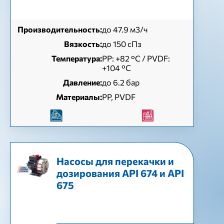
Производительность:
до 47.9 м3/ч
Вязкость:
до 150 сПз
Температура:
РР: +82 °С / PVDF:
+104 °С
Давление:
до 6.2 бар
Материалы:
PP, PVDF
Насосы для перекачки и
дозирования API 674 и API
675