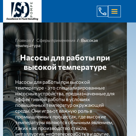
+998 971 7
Главная
Сферы применения
Высокая
температура
Насосы для работы при
высокой температуре
Насосы для работы при высокой
температуре - это специализированные
насосные устройства, предназначенные для
эффективной работы в условиях
повышенных температур окружающей
среды. Они играют важную роль в
промышленных процессах, где высокие
температуры являются обычным явлением,
таких как производство стекла,
металлургия, нефтепереработка и другие.