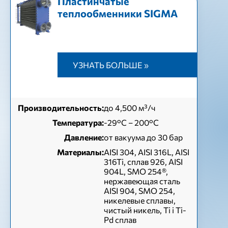
Пластинчатые
теплообменники SIGMA
УЗНАТЬ БОЛЬШЕ »
Производительность:
до 4,500 м³/ч
Температура:
-29°C – 200°C
Давление:
от вакуума до 30 бар
Материалы:
AISI 304, AISI 316L, AISI
316Ti, сплав 926, AISI
904L, SMO 254®,
нержавеющая сталь
AISI 904, SMO 254,
никелевые сплавы,
чистый никель, Ti і Ti-
Pd сплав