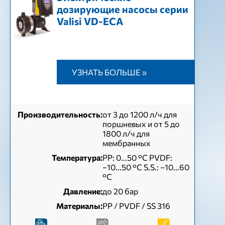
дозирующие насосы серии
Valisi VD-ЕСА
УЗНАТЬ БОЛЬШЕ »
Производительность:
от 3 до 1200 л/ч для
поршневых и от 5 до
1800 л/ч для
мембранных
Температура:
PP: 0...50 °C PVDF:
−10...50 °C S.S.: −10...60
°C
Давление:
до 20 бар
Материалы:
PP / PVDF / SS 316