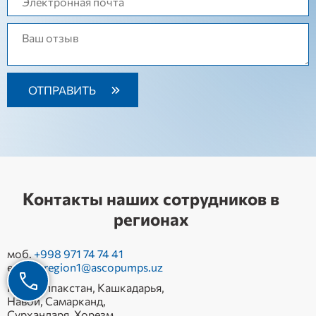
Контакты наших сотрудников в
регионах
моб.
+998 971 74 74 41
e-mail:
region1@ascopumps.uz
Каракалпакстан, Кашкадарья,
Навои, Самарканд,
Сурхандаря, Хорезм,