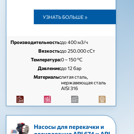
УЗНАТЬ БОЛЬШЕ »
Производительность:
до 400 м3/ч
Вязкость:
до 250.000 сСт
Температура:
0 ~ 150 ºC
Давление:
до 12 бар
Материалы:
литая сталь,
нержавеющая сталь
AISI 316
Насосы для перекачки и
дозирования API 674 и API