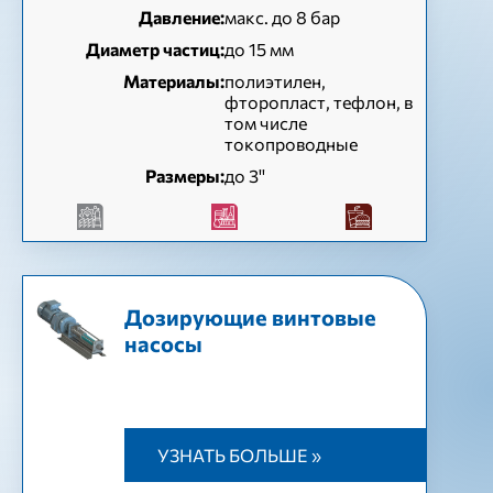
Давление:
макс. до 8 бар
Диаметр частиц:
до 15 мм
Материалы:
полиэтилен,
фторопласт, тефлон, в
том числе
токопроводные
Размеры:
до 3''
Дозирующие винтовые
насосы
УЗНАТЬ БОЛЬШЕ »