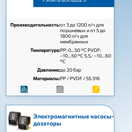
Производительность:
от 3 до 1200 л/ч для
поршневых и от 5 до
1800 л/ч для
мембранных
Температура:
PP: 0...50 °C PVDF:
−10...50 °C S.S.: −10...60
°C
Давление:
до 20 бар
Материалы:
PP / PVDF / SS 316
Электромагнитные насосы-
дозаторы