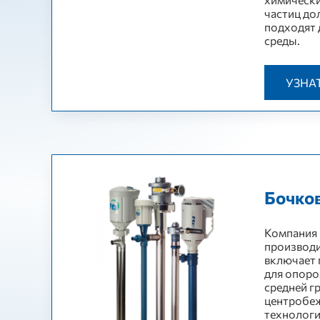
частиц до
подходят 
среды.
УЗНА
Бочко
Компания 
производи
включает 
для опоро
средней г
центробеж
технологи