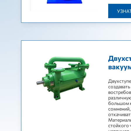
УЗНА
Двухс
вакуу
Двухступ
создавать
востребов
различную
большом к
сомнений,
откачиват
Материалы
стойкого 
например -