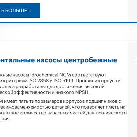
ТЬ БОЛЬШЕ »
онтальные насосы центробежные
ные насосы Idrochemical NCM соответствуют
 критериям ISO 2858 и ISO 5199. Профили корпуса и
колеса разработаны для достижения высокой
еской эффективности и низкого NPSH.
 имеет пять типоразмеров корпусов подшипников с
заимозаменяемостью деталей, что позволяет иметь на
большое количество запасных частей для технического
ания.