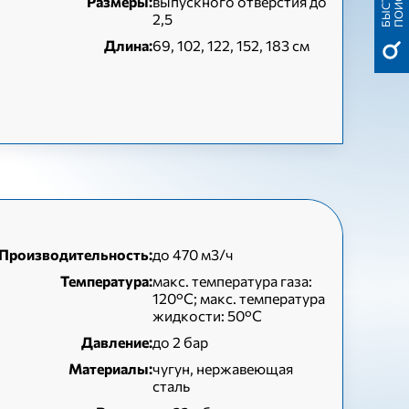
Р
К
Размеры:
выпускного отверстия до
2,5
Длина:
69, 102, 122, 152, 183 см
Производительность:
до 470 м3/ч
Температура:
макс. температура газа:
120°C; макс. температура
жидкости: 50°C
Давление:
до 2 бар
Материалы:
чугун, нержавеющая
сталь