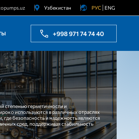
copumps.uz
Узбекистан
РУС
ENG
Украина
Казахстан
+998 971 74 74 40
ТЫ
й степенью герметичности и
широко используются в различных отраслях
 где безопасность и надежность являются
ичных сред, поддерживая стабильность