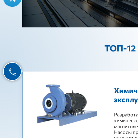
ТОП-12 
Химич
эксплу
Разработа
химическо
магнитным
Насосы пр
химически