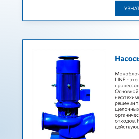
УЗНА
Насосы
Моноблоч
LINE - эт
процессов
Основной 
нефтехими
решении т
щелочных 
органичес
отходов. 
действующ