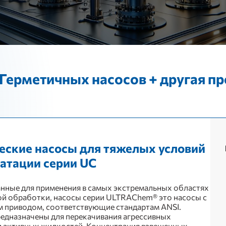
Герметичных насосов + другая п
еские насосы для тяжелых условий
атации серии UC
нные для применения в самых экстремальных областях
й обработки, насосы серии ULTRAChem® это насосы с
 приводом, соответствующие стандартам ANSI.
едназначены для перекачивания агрессивных
 активных жидкостей. Концентрация взвешенных