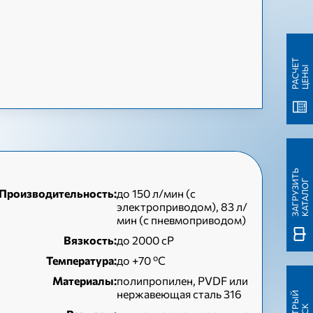
Р
А
С
Ч
Т
Ц
Е
Н
Е
Ы
З
А
Г
Р
У
З
Т
Ь
К
А
Т
А
Л
О
И
Г
Производительность:
до 150 л/мин (с
электроприводом), 83 л/
мин (с пневмоприводом)
Вязкость:
до 2000 сР
Температура:
до +70 ºC
Материалы:
полипропилен, PVDF или
нержавеющая сталь 316
Б
Ы
С
Т
Ы
Й
П
О
И
С