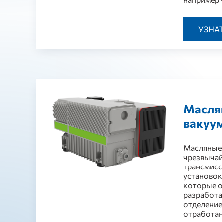
УЗНА
Масля
вакуу
Масляные 
чрезвычай
трансмисс
установок
которые о
разработ
отделение
отработан