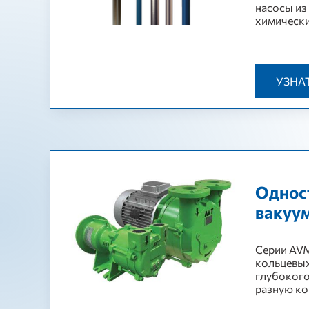
насосы из
химически
УЗНА
Однос
вакуу
Серии AVM
кольцевых
глубокого
разную ко