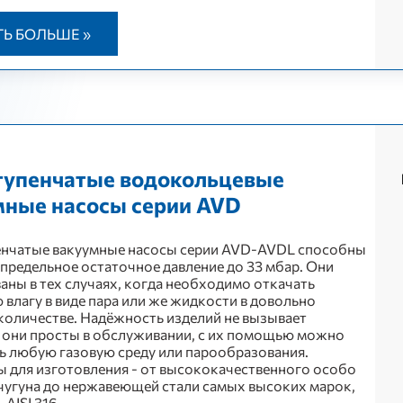
ТЬ БОЛЬШЕ »
тупенчатые водокольцевые
мные насосы серии AVD
енчатые вакуумные насосы серии AVD-AVDL способны
 предельное остаточное давление до 33 мбар. Они
аны в тех случаях, когда необходимо откачать
 влагу в виде пара или же жидкости в довольно
оличестве. Надёжность изделий не вызывает
 они просты в обслуживании, с их помощью можно
ь любую газовую среду или парообразования.
 для изготовления - от высококачественного особо
чугуна до нержавеющей стали самых высоких марок,
 AISI 316.