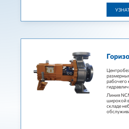
УЗНА
Гориз
Центробеж
размерным
рабочего 
гидравлич
Линия NCM
широкой в
складе не
обслужив