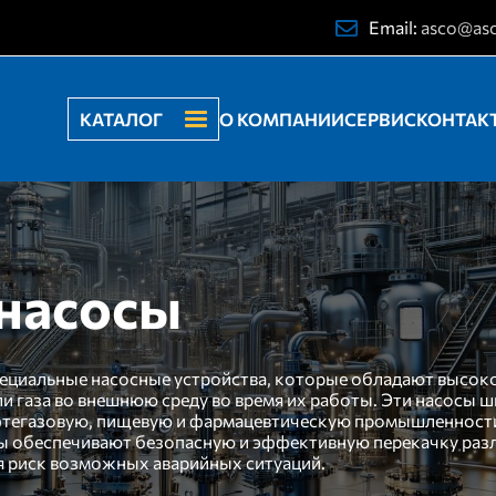
Email:
asco@as
КАТАЛОГ
О КОМПАНИИ
СЕРВИС
КОНТАК
насосы
ециальные насосные устройства, которые обладают высоко
 газа во внешнюю среду во время их работы. Эти насосы 
тегазовую, пищевую и фармацевтическую промышленности,
ы обеспечивают безопасную и эффективную перекачку разл
 риск возможных аварийных ситуаций.