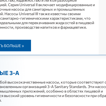
ьностью, надежностью и легкой разборной
ией. Серия Universal II включает модифицированные и
очные насосы для санитарных и промышленных
. Насосы Universal III также известны своими
санитарно-гигиеническими характеристиками, что
 идеальными для перекачивания жидкостей в пищевой
ности, производстве напитков и фармацевтике.
ТЬ БОЛЬШЕ »
Е 3-A
бой высококачественные насосы, которые соответствуют 
тановленным организацией 3-A Sanitary Standards. Эти насо
мышленных приложений, особенно в областях пищевой и
я высокий уровень гигиеничности и безопасности при обр
.