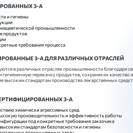
РОВАННЫХ 3-A
ти и гигиены
дукции
армацевтической промышленности
ке продуктов
ции
кретные требования процесса
ОВАННЫЕ 3-A ДЛЯ РАЗЛИЧНЫХ ОТРАСЛЕЙ
ются в различных отраслях промышленности благодаря сво
гигиеничную перекачку продуктов, сохраняя их качество и
е высоким стандартам производства лекарственных средств
ЕРТИФИЦИРОВАННЫХ 3-A
йствию химически агрессивных сред
ысокую производительность и эффективность работы
нфигурации под конкретные требования заказчика
 высоким стандартам безопасности и гигиены
я различных промышленных задач