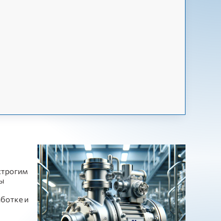
строгим
сы
аботке и