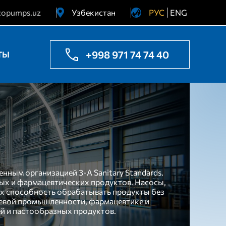
copumps.uz
Узбекистан
РУС
ENG
Украина
Казахстан
+998 971 74 74 40
ТЫ
нным организацией 3-A Sanitary Standards.
вых и фармацевтических продуктов. Насосы,
их способность обрабатывать продукты без
щевой промышленности, фармацевтике и
ей и пастообразных продуктов.