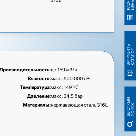
Р
А
С
Ч
Т
Ц
Е
Н
Е
Ы
З
А
Г
Р
У
З
Т
Ь
К
А
Т
А
Л
О
И
Г
Производительность:
до 159 м3/ч
Вязкость:
макс. 500.000 cPs
Температура:
макс. 149 °C
Давление:
макс. 34,5 бар
Б
Ы
С
Т
Ы
Й
П
О
И
С
Материалы:
нержавеющая сталь 316L
Р
К