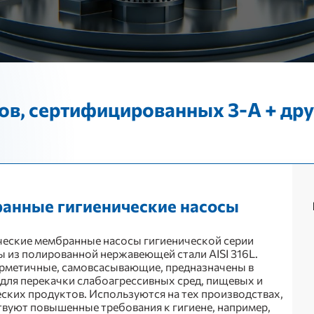
ов, сертифицированных 3-A + дру
анные гигиенические насосы
еские мембранные насосы гигиенической серии
 из полированной нержавеющей стали AISI 316L.
рметичные, самовсасывающие, предназначены в
для перекачки слабоагрессивных сред, пищевых и
ских продуктов. Используются на тех производствах,
твуют повышенные требования к гигиене, например,