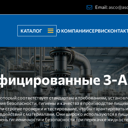
Email:
asco@as
КАТАЛОГ
О КОМПАНИИ
СЕРВИС
КОНТАК
фицированные 3-A
оторый соответствует стандартам и требованиям, установле
ия безопасности, гигиены и качества в производстве пище
и строгие проверки и тестирование, чтобы гарантировать 
модействий с материалами. Они широко используются в пи
овень гигиеничности и безопасности при перекачке жидкост