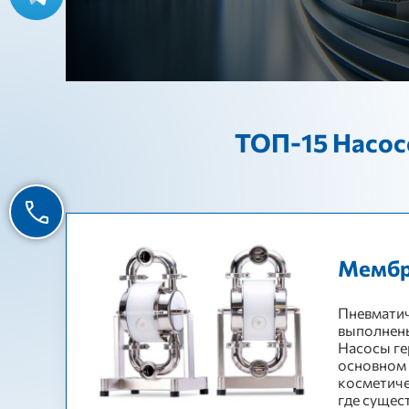
ТОП-15 Насос
Мембр
Пневматич
выполнены
Насосы ге
основном 
косметиче
где сущес