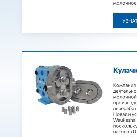
молочное 
УЗНА
Кулач
Компания 
деятельно
молочной
производс
перераба
Новая и у
Waukesha 
поскольку
насосов Uni