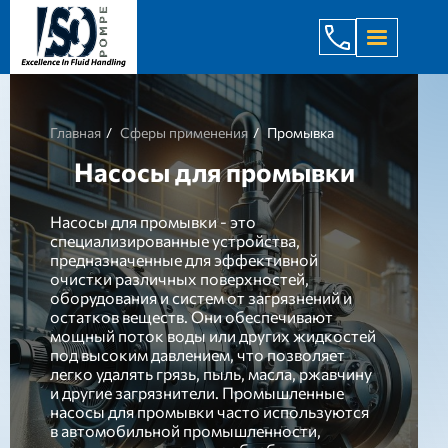
+998 971 7
Главная
Сферы применения
Промывка
Насосы для промывки
Насосы для промывки - это
специализированные устройства,
предназначенные для эффективной
очистки различных поверхностей,
оборудования и систем от загрязнений и
остатков веществ. Они обеспечивают
мощный поток воды или других жидкостей
под высоким давлением, что позволяет
легко удалять грязь, пыль, масла, ржавчину
и другие загрязнители. Промышленные
насосы для промывки часто используются
в автомобильной промышленности,