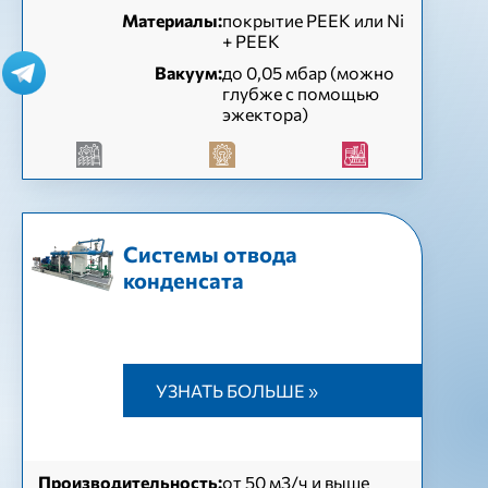
Материалы:
покрытие PEEK или Ni
+ PEEK
Вакуум:
до 0,05 мбар (можно
глубже с помощью
эжектора)
Системы отвода
конденсата
УЗНАТЬ БОЛЬШЕ »
Производительность:
от 50 м3/ч и выше