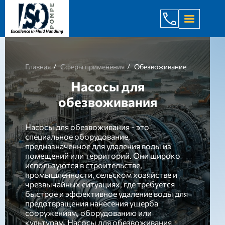
+998 971 7
Главная
Сферы применения
Обезвоживание
Насосы для
обезвоживания
Насосы для обезвоживания - это
специальное оборудование,
предназначенное для удаления воды из
помещений или территорий. Они широко
используются в строительстве,
промышленности, сельском хозяйстве и
чрезвычайных ситуациях, где требуется
быстрое и эффективное удаление воды для
предотвращения нанесения ущерба
сооружениям, оборудованию или
культурам. Насосы для обезвоживания