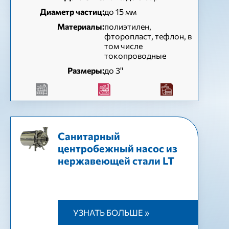
Диаметр частиц:
до 15 мм
Материалы:
полиэтилен,
фторопласт, тефлон, в
том числе
токопроводные
Размеры:
до 3''
Санитарный
центробежный насос из
нержавеющей стали LT
УЗНАТЬ БОЛЬШЕ »